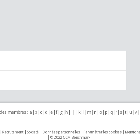
 des membres :
a
b
c
d
e
f
g
h
i
j
k
l
m
n
o
p
q
r
s
t
u
v
Recrutement
Societé
Données personnelles
Paramétrer les cookies
Mentions
© 2022 CCM Benchmark