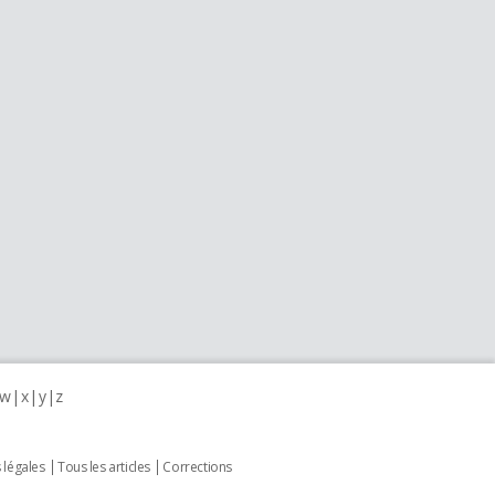
w
x
y
z
 légales
Tous les articles
Corrections