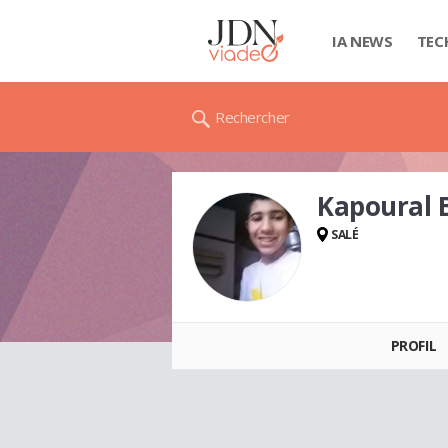
IA NEWS
TEC
Rechercher
Kapoural
SALÉ
PROFIL
Kapoural
BELHANDA