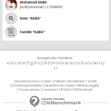
Mohamed KABA
profil personnel | CONAKRY
Nom "KABA"
Famille "KABA"
Annuaire des membres :
a
b
c
d
e
f
g
h
i
j
k
l
m
n
o
p
q
r
s
t
u
v
w
x
y
z
Qui sommes nous
Contact
Publicité
Recrutement
Societé
Données personnelles
Paramétrer les cookies
Mentions légales
Tous les articles
Corrections
© 2022 CCM Benchmark