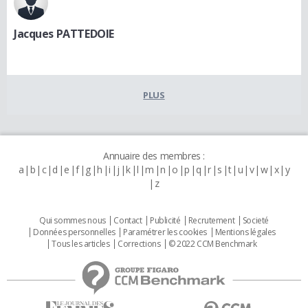
Jacques PATTEDOIE
PLUS
Annuaire des membres :
a
b
c
d
e
f
g
h
i
j
k
l
m
n
o
p
q
r
s
t
u
v
w
x
y
z
Qui sommes nous
Contact
Publicité
Recrutement
Societé
Données personnelles
Paramétrer les cookies
Mentions légales
Tous les articles
Corrections
© 2022 CCM Benchmark