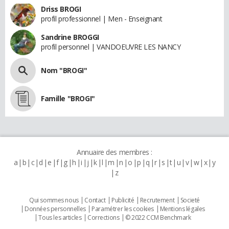
Driss BROGI
profil professionnel | Men - Enseignant
Sandrine BROGGI
profil personnel | VANDOEUVRE LES NANCY
Nom "BROGI"
Famille "BROGI"
Annuaire des membres :
a
b
c
d
e
f
g
h
i
j
k
l
m
n
o
p
q
r
s
t
u
v
w
x
y
z
Qui sommes nous
Contact
Publicité
Recrutement
Societé
Données personnelles
Paramétrer les cookies
Mentions légales
Tous les articles
Corrections
© 2022 CCM Benchmark