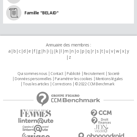
Famille "BELAID"
Annuaire des membres :
a
b
c
d
e
f
g
h
i
j
k
l
m
n
o
p
q
r
s
t
u
v
w
x
y
z
Qui sommes nous
Contact
Publicité
Recrutement
Societé
Données personnelles
Paramétrer les cookies
Mentions légales
Tous les articles
Corrections
© 2022 CCM Benchmark