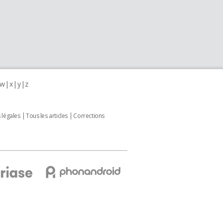
w
x
y
z
 légales
Tous les articles
Corrections