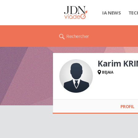
IA NEWS
TEC
Rechercher
Karim KR
BEJAIA
Karim KRIMO
PROFIL