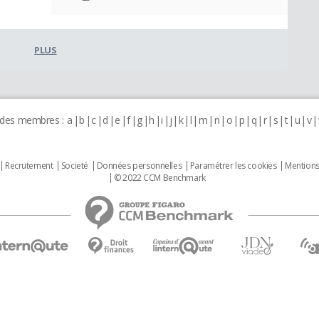
PLUS
 des membres :
a
b
c
d
e
f
g
h
i
j
k
l
m
n
o
p
q
r
s
t
u
v
Recrutement
Societé
Données personnelles
Paramétrer les cookies
Mentions
© 2022 CCM Benchmark