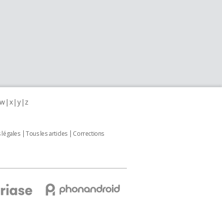
w
x
y
z
 légales
Tous les articles
Corrections