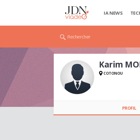
IA NEWS
TEC
Rechercher
Karim MO
COTONOU
Karim MONSIA
PROFIL