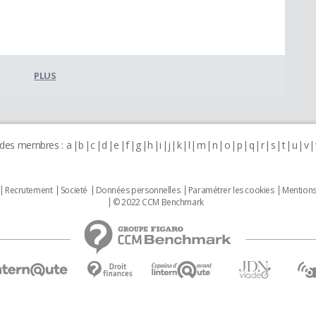
PLUS
 des membres :
a
b
c
d
e
f
g
h
i
j
k
l
m
n
o
p
q
r
s
t
u
v
Recrutement
Societé
Données personnelles
Paramétrer les cookies
Mentions
© 2022 CCM Benchmark