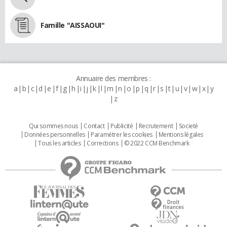
Famille "AISSAOUI"
Annuaire des membres :
a
b
c
d
e
f
g
h
i
j
k
l
m
n
o
p
q
r
s
t
u
v
w
x
y
z
Qui sommes nous
Contact
Publicité
Recrutement
Societé
Données personnelles
Paramétrer les cookies
Mentions légales
Tous les articles
Corrections
© 2022 CCM Benchmark