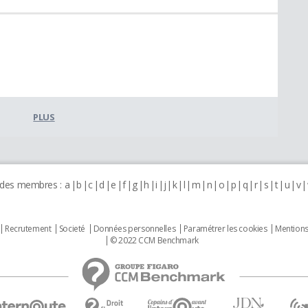
PLUS
 des membres :
a
b
c
d
e
f
g
h
i
j
k
l
m
n
o
p
q
r
s
t
u
v
Recrutement
Societé
Données personnelles
Paramétrer les cookies
Mentions
© 2022 CCM Benchmark