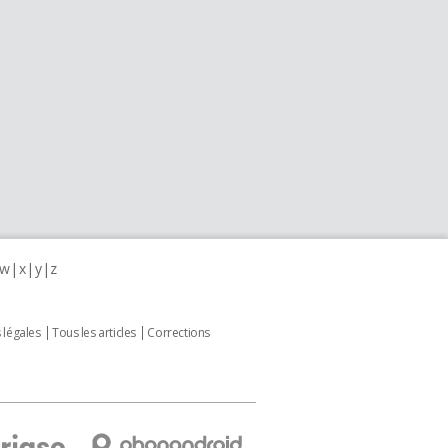
w
x
y
z
 légales
Tous les articles
Corrections