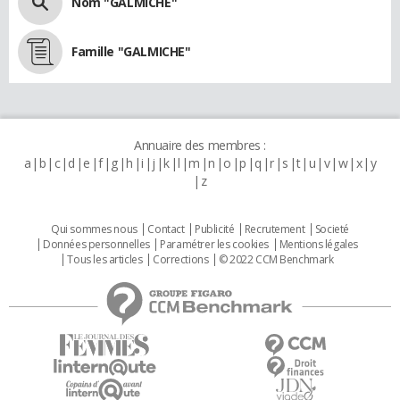
Nom "GALMICHE"
Famille "GALMICHE"
Annuaire des membres :
a
b
c
d
e
f
g
h
i
j
k
l
m
n
o
p
q
r
s
t
u
v
w
x
y
z
Qui sommes nous
Contact
Publicité
Recrutement
Societé
Données personnelles
Paramétrer les cookies
Mentions légales
Tous les articles
Corrections
© 2022 CCM Benchmark