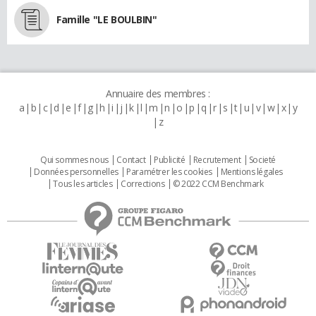
Famille "LE BOULBIN"
Annuaire des membres :
a
b
c
d
e
f
g
h
i
j
k
l
m
n
o
p
q
r
s
t
u
v
w
x
y
z
Qui sommes nous
Contact
Publicité
Recrutement
Societé
Données personnelles
Paramétrer les cookies
Mentions légales
Tous les articles
Corrections
© 2022 CCM Benchmark