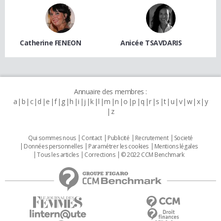
Catherine FENEON
Anicée TSAVDARIS
Annuaire des membres :
a
b
c
d
e
f
g
h
i
j
k
l
m
n
o
p
q
r
s
t
u
v
w
x
y
z
Qui sommes nous
Contact
Publicité
Recrutement
Societé
Données personnelles
Paramétrer les cookies
Mentions légales
Tous les articles
Corrections
© 2022 CCM Benchmark