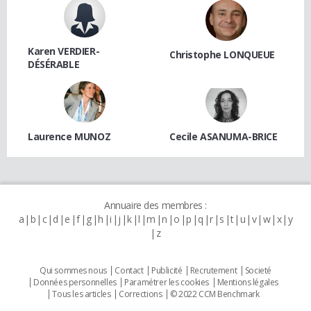
Karen VERDIER-
Christophe LONQUEUE
DÉSÉRABLE
Laurence MUNOZ
Cecile ASANUMA-BRICE
Annuaire des membres :
a
b
c
d
e
f
g
h
i
j
k
l
m
n
o
p
q
r
s
t
u
v
w
x
y
z
Qui sommes nous
Contact
Publicité
Recrutement
Societé
Données personnelles
Paramétrer les cookies
Mentions légales
Tous les articles
Corrections
© 2022 CCM Benchmark