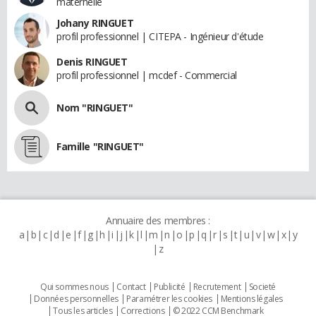
maternelle
Johany RINGUET
profil professionnel | CITEPA - Ingénieur d'étude
Denis RINGUET
profil professionnel | mcdef - Commercial
Nom "RINGUET"
Famille "RINGUET"
Annuaire des membres :
a
b
c
d
e
f
g
h
i
j
k
l
m
n
o
p
q
r
s
t
u
v
w
x
y
z
Qui sommes nous
Contact
Publicité
Recrutement
Societé
Données personnelles
Paramétrer les cookies
Mentions légales
Tous les articles
Corrections
© 2022 CCM Benchmark