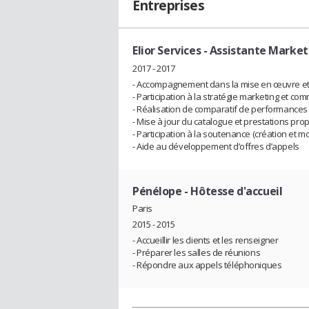
Entreprises
Elior Services
- Assistante Market
2017 - 2017
- Accompagnement dans la mise en œuvre et 
- Participation à la stratégie marketing et co
- Réalisation de comparatif de performances
- Mise à jour du catalogue et prestations pr
- Participation à la soutenance (création et 
- Aide au développement d’offres d’appels
Pénélope
- Hôtesse d'accueil
Paris
2015 - 2015
- Accueillir les clients et les renseigner
- Préparer les salles de réunions
- Répondre aux appels téléphoniques