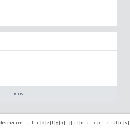
PLUS
 des membres :
a
b
c
d
e
f
g
h
i
j
k
l
m
n
o
p
q
r
s
t
u
v