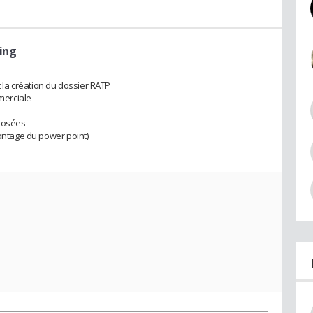
ing
la création du dossier RATP
mmerciale
oposées
montage du power point)