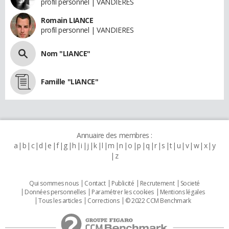
profil personnel | VANDIERES
Romain LIANCE
profil personnel | VANDIERES
Nom "LIANCE"
Famille "LIANCE"
Annuaire des membres :
a
b
c
d
e
f
g
h
i
j
k
l
m
n
o
p
q
r
s
t
u
v
w
x
y
z
Qui sommes nous
Contact
Publicité
Recrutement
Societé
Données personnelles
Paramétrer les cookies
Mentions légales
Tous les articles
Corrections
© 2022 CCM Benchmark