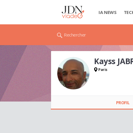
IA NEWS
TEC
Rechercher
Kayss JAB
Paris
Kayss JABRI
PROFIL