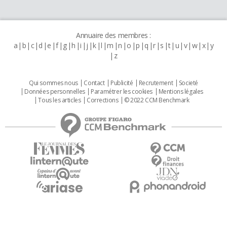
Annuaire des membres :
a
b
c
d
e
f
g
h
i
j
k
l
m
n
o
p
q
r
s
t
u
v
w
x
y
z
Qui sommes nous
Contact
Publicité
Recrutement
Societé
Données personnelles
Paramétrer les cookies
Mentions légales
Tous les articles
Corrections
© 2022 CCM Benchmark