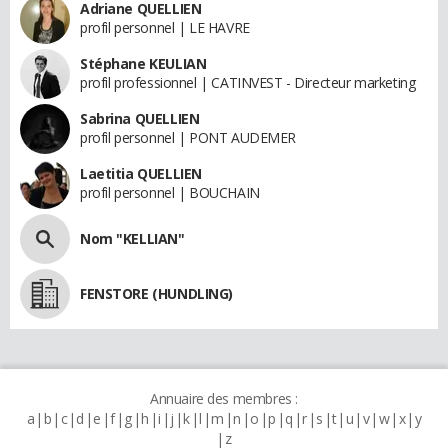
Adriane QUELLIEN
profil personnel | LE HAVRE
Stéphane KEULIAN
profil professionnel | CATINVEST - Directeur marketing
Sabrina QUELLIEN
profil personnel | PONT AUDEMER
Laetitia QUELLIEN
profil personnel | BOUCHAIN
Nom "KELLIAN"
FENSTORE (HUNDLING)
Annuaire des membres :
a
b
c
d
e
f
g
h
i
j
k
l
m
n
o
p
q
r
s
t
u
v
w
x
y
z