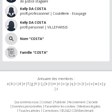
de justice stagiaire
Kelly DA COSTA
profil professionnel | Coutellerie - Essuyage
Kelly DA COSTA
profil personnel | VILLEPARISIS
Nom "COSTA"
Famille "COSTA"
Annuaire des membres :
a
b
c
d
e
f
g
h
i
j
k
l
m
n
o
p
q
r
s
t
u
v
w
x
y
z
Qui sommes nous
Contact
Publicité
Recrutement
Societé
Données personnelles
Paramétrer les cookies
Mentions légales
Tous les articles
Corrections
© 2022 CCM Benchmark