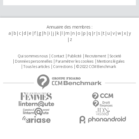
Annuaire des membres :
a
b
c
d
e
f
g
h
i
j
k
l
m
n
o
p
q
r
s
t
u
v
w
x
y
z
Qui sommes nous
Contact
Publicité
Recrutement
Societé
Données personnelles
Paramétrer les cookies
Mentions légales
Tous les articles
Corrections
© 2022 CCM Benchmark