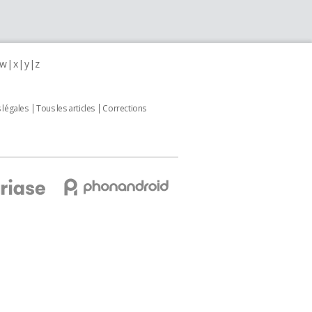
w
x
y
z
 légales
Tous les articles
Corrections