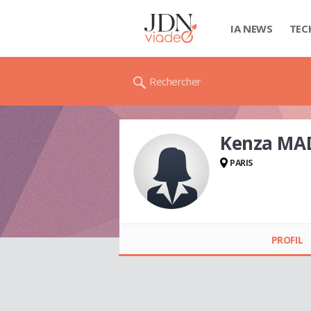
IA NEWS
TEC
Rechercher
Kenza MA
PARIS
Kenza MADEIRA
PROFIL