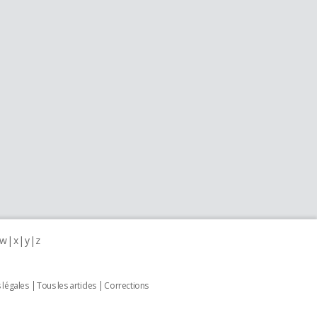
w
x
y
z
 légales
Tous les articles
Corrections