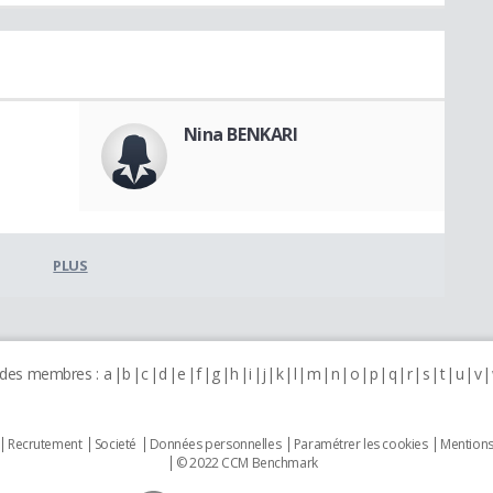
Nina BENKARI
PLUS
 des membres :
a
b
c
d
e
f
g
h
i
j
k
l
m
n
o
p
q
r
s
t
u
v
Recrutement
Societé
Données personnelles
Paramétrer les cookies
Mentions
© 2022 CCM Benchmark