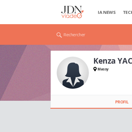
IA NEWS
TEC
Rechercher
Kenza YAC
Massy
Kenza YACEF
PROFIL