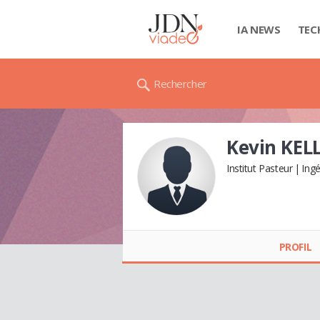
IA NEWS
TEC
Rechercher
Kevin KE
Institut Pasteur
Ingé
Kevin KELLAOU
PROFIL