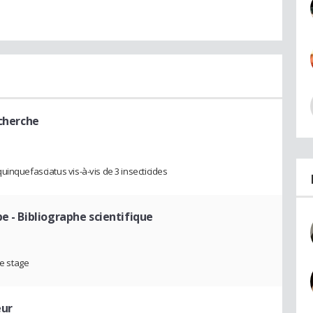
echerche
uinquefasciatus vis-à-vis de 3 insecticides
upe
- Bibliographe scientifique
de stage
eur