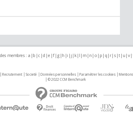
 des membres :
a
b
c
d
e
f
g
h
i
j
k
l
m
n
o
p
q
r
s
t
u
v
Recrutement
Societé
Données personnelles
Paramétrer les cookies
Mentions
© 2022 CCM Benchmark