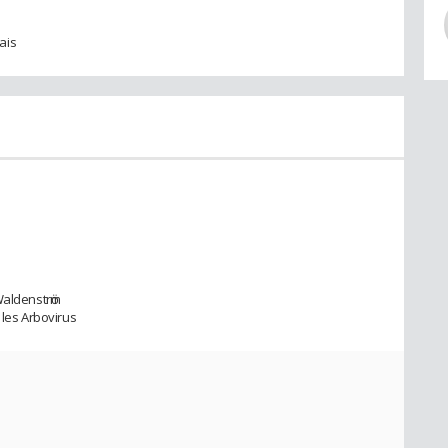
ais
Waldenstrӧm
 les Arbovirus