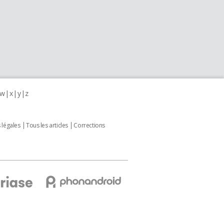
w
x
y
z
 légales
Tous les articles
Corrections