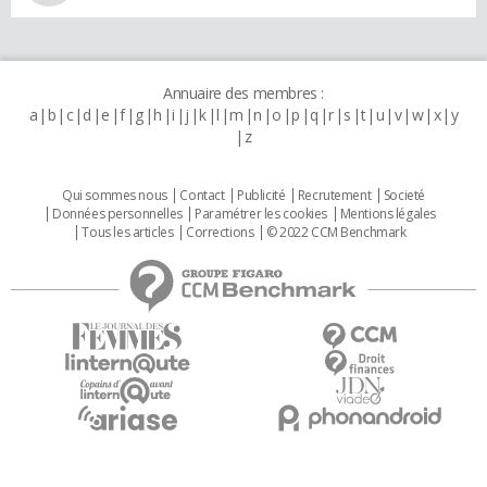
Annuaire des membres :
a
b
c
d
e
f
g
h
i
j
k
l
m
n
o
p
q
r
s
t
u
v
w
x
y
z
Qui sommes nous
Contact
Publicité
Recrutement
Societé
Données personnelles
Paramétrer les cookies
Mentions légales
Tous les articles
Corrections
© 2022 CCM Benchmark