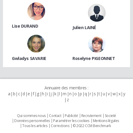
Lise DURAND
Julien LAINÉ
Gwladys SAVARIE
Roselyne PIGEONNET
Annuaire des membres :
a
b
c
d
e
f
g
h
i
j
k
l
m
n
o
p
q
r
s
t
u
v
w
x
y
z
Qui sommes nous
Contact
Publicité
Recrutement
Societé
Données personnelles
Paramétrer les cookies
Mentions légales
Tous les articles
Corrections
© 2022 CCM Benchmark