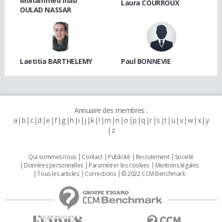
Mohammed Ihab
Laura COURROUX
OULAD NASSAR
Laetitia BARTHELEMY
Paul BONNEVIE
Annuaire des membres :
a
b
c
d
e
f
g
h
i
j
k
l
m
n
o
p
q
r
s
t
u
v
w
x
y
z
Qui sommes nous
Contact
Publicité
Recrutement
Societé
Données personnelles
Paramétrer les cookies
Mentions légales
Tous les articles
Corrections
© 2022 CCM Benchmark