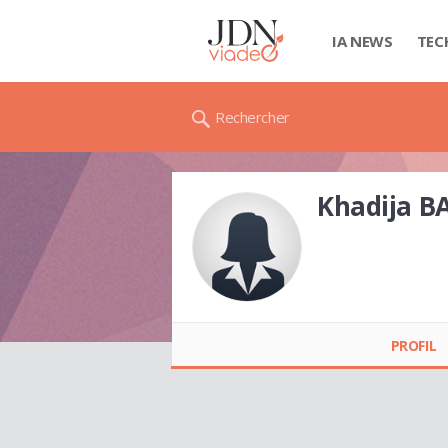
IA NEWS
TEC
Rechercher
Khadija 
Khadija BARAKAT
PROFIL