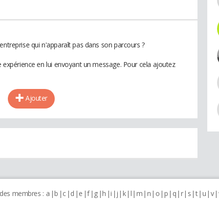
entreprise qui n'apparaît pas dans son parcours ?
te expérience en lui envoyant un message. Pour cela ajoutez
Ajouter
 des membres :
a
b
c
d
e
f
g
h
i
j
k
l
m
n
o
p
q
r
s
t
u
v