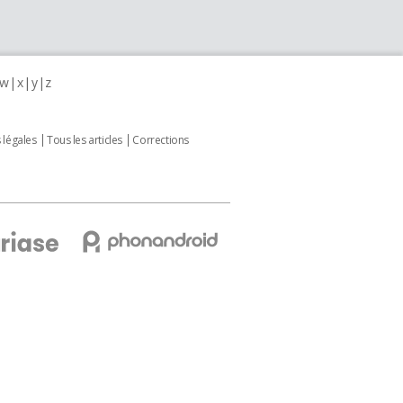
w
x
y
z
 légales
Tous les articles
Corrections