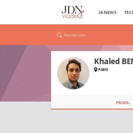
IA NEWS
TEC
Rechercher
Khaled B
PARIS
Khaled BEN
OTHMEN
PROFIL