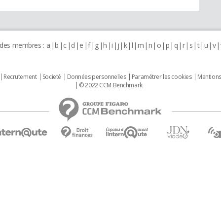
 des membres :
a
b
c
d
e
f
g
h
i
j
k
l
m
n
o
p
q
r
s
t
u
v
Recrutement
Societé
Données personnelles
Paramétrer les cookies
Mentions
© 2022 CCM Benchmark