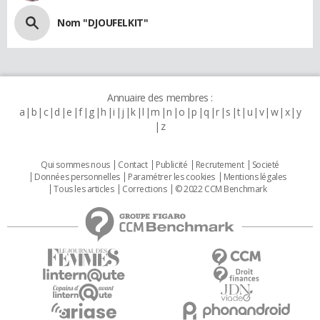
Nom "DJOUFELKIT"
Annuaire des membres :
a
b
c
d
e
f
g
h
i
j
k
l
m
n
o
p
q
r
s
t
u
v
w
x
y
z
Qui sommes nous
Contact
Publicité
Recrutement
Societé
Données personnelles
Paramétrer les cookies
Mentions légales
Tous les articles
Corrections
© 2022 CCM Benchmark