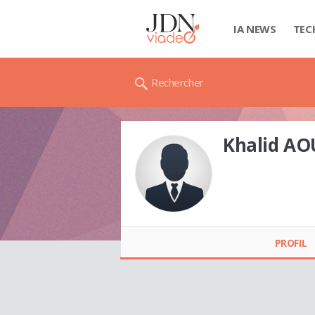
IA NEWS
TEC
Rechercher
Khalid AO
Khalid AOUARI
PROFIL