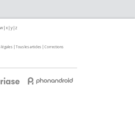
w
x
y
z
 légales
Tous les articles
Corrections