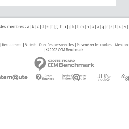
 des membres :
a
b
c
d
e
f
g
h
i
j
k
l
m
n
o
p
q
r
s
t
u
v
Recrutement
Societé
Données personnelles
Paramétrer les cookies
Mentions
© 2022 CCM Benchmark