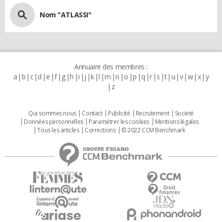
Nom "ATLASSI"
Annuaire des membres :
a
b
c
d
e
f
g
h
i
j
k
l
m
n
o
p
q
r
s
t
u
v
w
x
y
z
Qui sommes nous
Contact
Publicité
Recrutement
Societé
Données personnelles
Paramétrer les cookies
Mentions légales
Tous les articles
Corrections
© 2022 CCM Benchmark