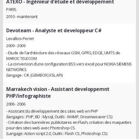
ATEXO
- Ingénieur d’étude et développement
PARIS
2010 - maintenant
Devoteam
- Analyste et developpeur C#
Levallois-Perret
2009 - 2009
- Etude de l’architecture des réseaux GSM, GPRS, EDGE, UMTS de
MAROC TELECOM
- La conversion d’une configuration BSS vers excel pour NOKIA SIEMENS
NETWORKS
(langage : C#, (GEMBOX) XSL API)
Marrakech vision
- Assistant developpemnt
PHP/infographiste
2006 - 2006
- Assistant du développement des sites web en PHP
(langages : PHP, BD : Mysql, Outils : WAMP, Dreamweaver CS)
- Création des bannières publicitaires en Flash, création des maquettes
pour des sites web avec Photoshop CS
(Langage: Action script 2.0, Outils : Flash CS, Photoshop CS)