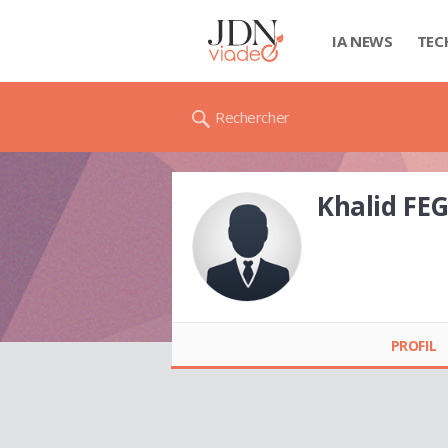
IA NEWS
TEC
Rechercher
Khalid FE
Khalid FEGUEGUE
PROFIL