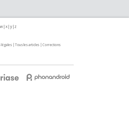
w
x
y
z
 légales
Tous les articles
Corrections