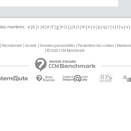
 des membres :
a
b
c
d
e
f
g
h
i
j
k
l
m
n
o
p
q
r
s
t
u
v
Recrutement
Societé
Données personnelles
Paramétrer les cookies
Mentions
© 2022 CCM Benchmark