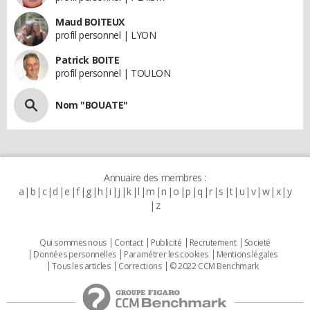
Maud BOITEUX
profil personnel | LYON
Patrick BOITE
profil personnel | TOULON
Nom "BOUATE"
Annuaire des membres :
a
b
c
d
e
f
g
h
i
j
k
l
m
n
o
p
q
r
s
t
u
v
w
x
y
z
Qui sommes nous
Contact
Publicité
Recrutement
Societé
Données personnelles
Paramétrer les cookies
Mentions légales
Tous les articles
Corrections
© 2022 CCM Benchmark