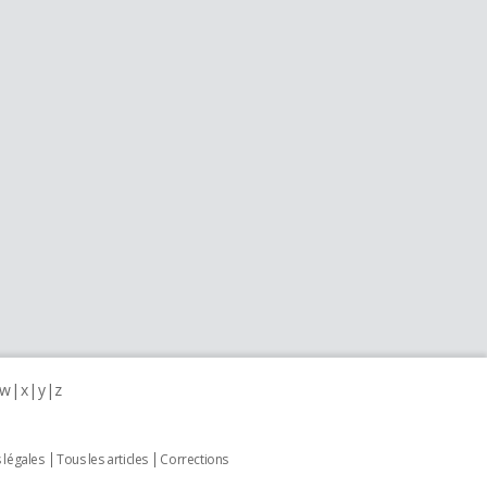
w
x
y
z
 légales
Tous les articles
Corrections