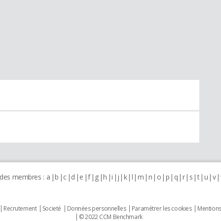
 des membres :
a
b
c
d
e
f
g
h
i
j
k
l
m
n
o
p
q
r
s
t
u
v
Recrutement
Societé
Données personnelles
Paramétrer les cookies
Mentions
© 2022 CCM Benchmark