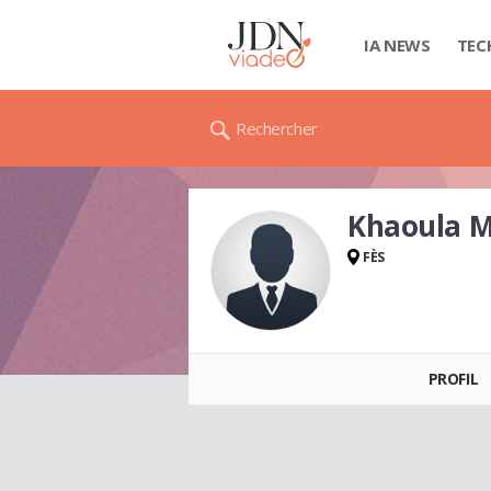
IA NEWS
TEC
Rechercher
Khaoula M
FÈS
Khaoula MRABITI
PROFIL