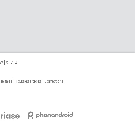
w
x
y
z
 légales
Tous les articles
Corrections