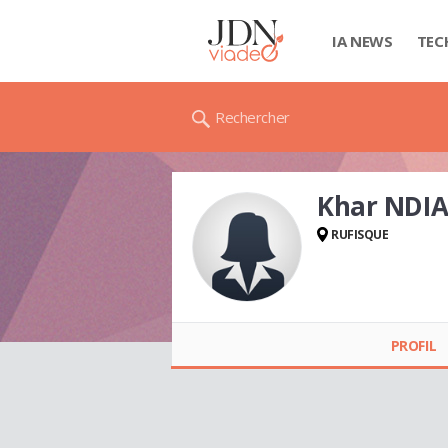
IA NEWS
TEC
Rechercher
Khar NDI
RUFISQUE
Khar NDIAYE
PROFIL