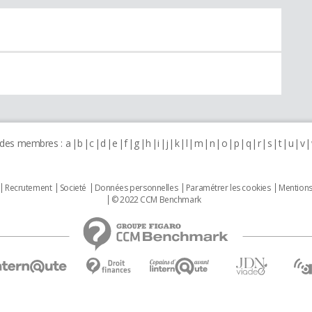
 des membres :
a
b
c
d
e
f
g
h
i
j
k
l
m
n
o
p
q
r
s
t
u
v
Recrutement
Societé
Données personnelles
Paramétrer les cookies
Mentions
© 2022 CCM Benchmark