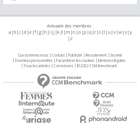
Annuaire des membres :
a
b
c
d
e
f
g
h
i
j
k
l
m
n
o
p
q
r
s
t
u
v
w
x
y
z
Qui sommes nous
Contact
Publicité
Recrutement
Societé
Données personnelles
Paramétrer les cookies
Mentions légales
Tous les articles
Corrections
© 2022 CCM Benchmark