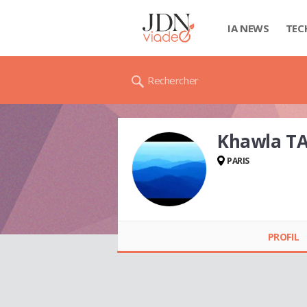
IA NEWS
TEC
Rechercher
Khawla TA
PARIS
Khawla TAIRI
PROFIL