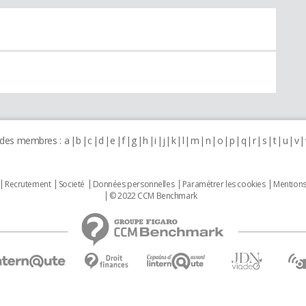
 des membres :
a
b
c
d
e
f
g
h
i
j
k
l
m
n
o
p
q
r
s
t
u
v
Recrutement
Societé
Données personnelles
Paramétrer les cookies
Mentions
© 2022 CCM Benchmark