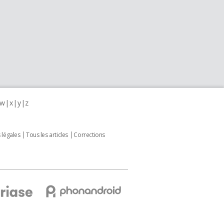
w
x
y
z
 légales
Tous les articles
Corrections