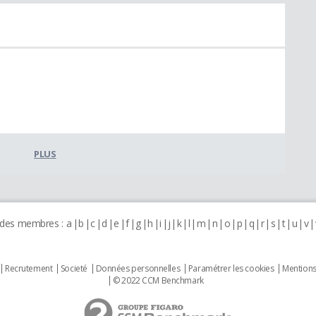
PLUS
 des membres :
a
b
c
d
e
f
g
h
i
j
k
l
m
n
o
p
q
r
s
t
u
v
Recrutement
Societé
Données personnelles
Paramétrer les cookies
Mentions
© 2022 CCM Benchmark