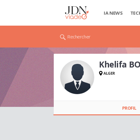
IA NEWS
TEC
Rechercher
Khelifa 
ALGER
Khelifa BOUAMRA
PROFIL