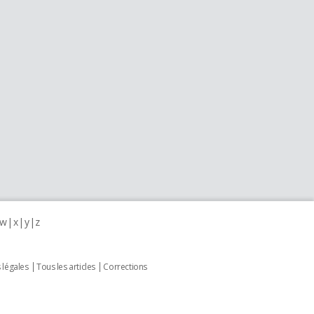
w
x
y
z
 légales
Tous les articles
Corrections