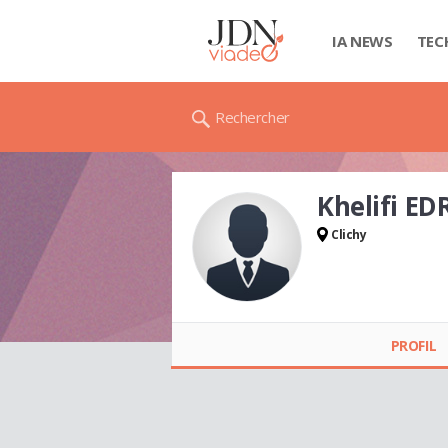
IA NEWS
TEC
Rechercher
Khelifi ED
Clichy
Khelifi EDRISS
PROFIL