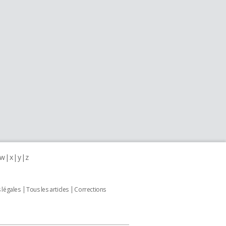
w
x
y
z
 légales
Tous les articles
Corrections