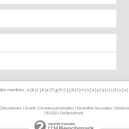
 des membres :
a
b
c
d
e
f
g
h
i
j
k
l
m
n
o
p
q
r
s
t
u
v
Recrutement
Societé
Données personnelles
Paramétrer les cookies
Mentions
© 2022 CCM Benchmark