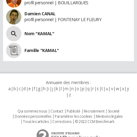
profil personnel | BOUILLARGUES
Damien CANAL
profil personnel | FONTENAY LE FLEURY
Nom "KAMAL"
Famille "KAMAL"
Annuaire des membres :
a
b
c
d
e
f
g
h
i
j
k
l
m
n
o
p
q
r
s
t
u
v
w
x
y
z
Qui sommes nous
Contact
Publicité
Recrutement
Societé
Données personnelles
Paramétrer les cookies
Mentions légales
Tous les articles
Corrections
© 2022 CCM Benchmark