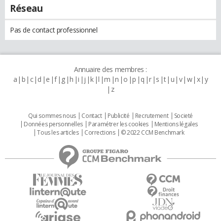
Réseau
Pas de contact professionnel
Annuaire des membres :
a
b
c
d
e
f
g
h
i
j
k
l
m
n
o
p
q
r
s
t
u
v
w
x
y
z
Qui sommes nous
Contact
Publicité
Recrutement
Societé
Données personnelles
Paramétrer les cookies
Mentions légales
Tous les articles
Corrections
© 2022 CCM Benchmark