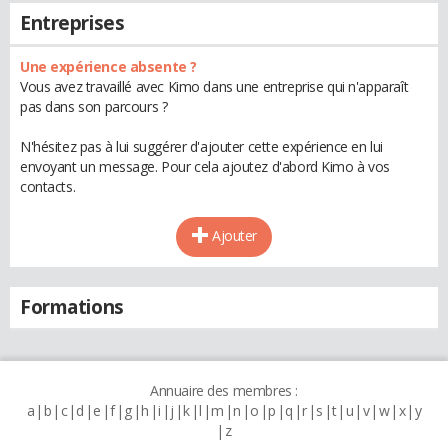
Entreprises
Une expérience absente ?
Vous avez travaillé avec Kimo dans une entreprise qui n'apparaît
pas dans son parcours ?
N'hésitez pas à lui suggérer d'ajouter cette expérience en lui
envoyant un message. Pour cela ajoutez d'abord Kimo à vos
contacts.
Ajouter
Formations
Annuaire des membres :
a
b
c
d
e
f
g
h
i
j
k
l
m
n
o
p
q
r
s
t
u
v
w
x
y
z