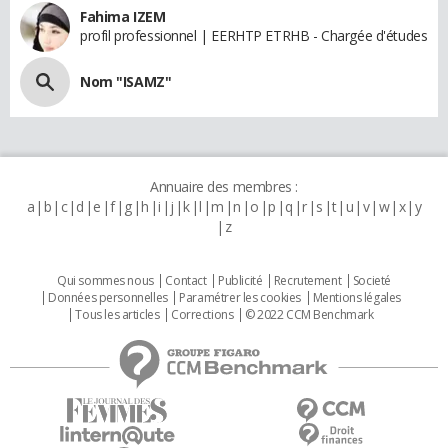
Fahima IZEM
profil professionnel | EERHTP ETRHB - Chargée d'études
Nom "ISAMZ"
Annuaire des membres :
a
b
c
d
e
f
g
h
i
j
k
l
m
n
o
p
q
r
s
t
u
v
w
x
y
z
Qui sommes nous
Contact
Publicité
Recrutement
Societé
Données personnelles
Paramétrer les cookies
Mentions légales
Tous les articles
Corrections
© 2022 CCM Benchmark