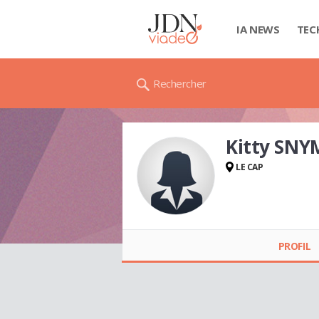
IA NEWS
TEC
Rechercher
Kitty SN
LE CAP
Kitty SNYMAN
PROFIL