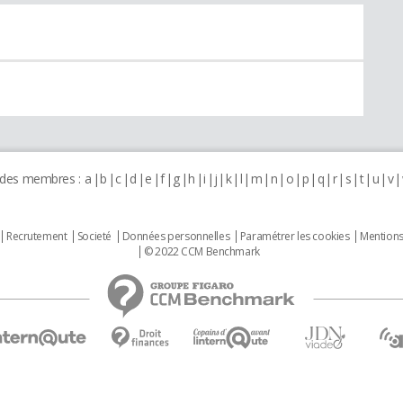
 des membres :
a
b
c
d
e
f
g
h
i
j
k
l
m
n
o
p
q
r
s
t
u
v
Recrutement
Societé
Données personnelles
Paramétrer les cookies
Mentions
© 2022 CCM Benchmark