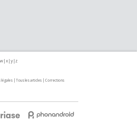
w
x
y
z
 légales
Tous les articles
Corrections