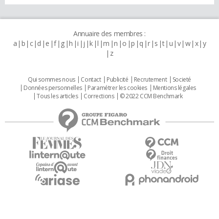
Annuaire des membres :
a
b
c
d
e
f
g
h
i
j
k
l
m
n
o
p
q
r
s
t
u
v
w
x
y
z
Qui sommes nous
Contact
Publicité
Recrutement
Societé
Données personnelles
Paramétrer les cookies
Mentions légales
Tous les articles
Corrections
© 2022 CCM Benchmark