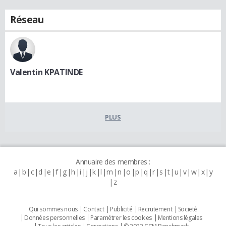
Réseau
Valentin KPATINDE
PLUS
Annuaire des membres :
a
b
c
d
e
f
g
h
i
j
k
l
m
n
o
p
q
r
s
t
u
v
w
x
y
z
Qui sommes nous
Contact
Publicité
Recrutement
Societé
Données personnelles
Paramétrer les cookies
Mentions légales