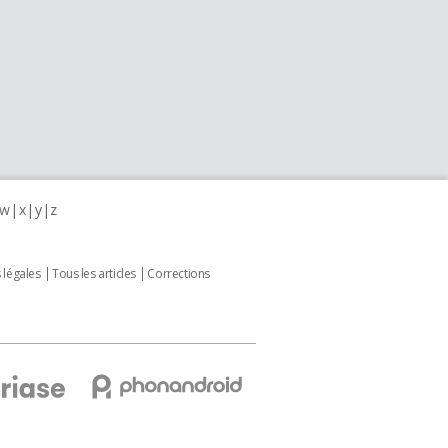
w
x
y
z
 légales
Tous les articles
Corrections