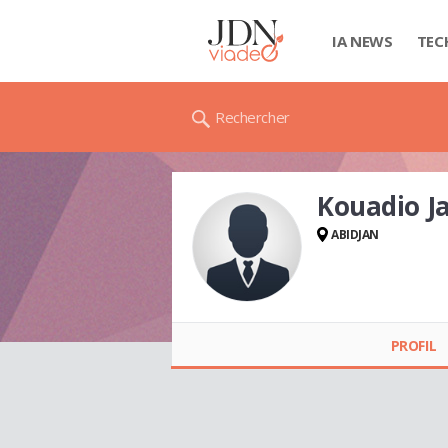
IA NEWS
TEC
Rechercher
Kouadio J
ABIDJAN
Kouadio Jacques
N'ZI
PROFIL