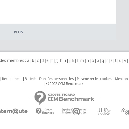
PLUS
 des membres :
a
b
c
d
e
f
g
h
i
j
k
l
m
n
o
p
q
r
s
t
u
v
Recrutement
Societé
Données personnelles
Paramétrer les cookies
Mentions
© 2022 CCM Benchmark