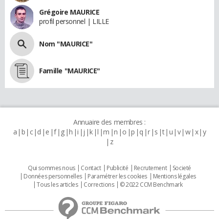
Grégoire MAURICE
profil personnel | LILLE
Nom "MAURICE"
Famille "MAURICE"
Annuaire des membres :
a
b
c
d
e
f
g
h
i
j
k
l
m
n
o
p
q
r
s
t
u
v
w
x
y
z
Qui sommes nous
Contact
Publicité
Recrutement
Societé
Données personnelles
Paramétrer les cookies
Mentions légales
Tous les articles
Corrections
© 2022 CCM Benchmark