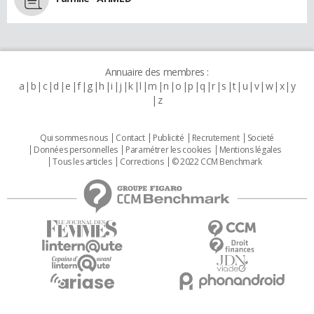
Annuaire des membres :
a
b
c
d
e
f
g
h
i
j
k
l
m
n
o
p
q
r
s
t
u
v
w
x
y
z
Qui sommes nous
Contact
Publicité
Recrutement
Societé
Données personnelles
Paramétrer les cookies
Mentions légales
Tous les articles
Corrections
© 2022 CCM Benchmark